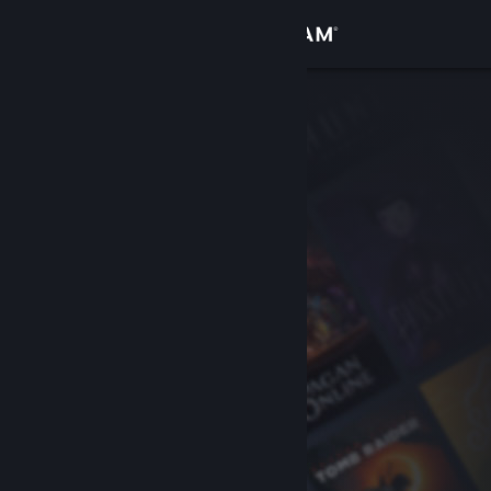
Σύνδεση
Κατάστημα
Κοινότητα
Σχετικά
Υποστήριξη
Αλλαγή γλώσσας
Αποκτήστε την εφαρμογή Steam για κινητές συσκευές
Προβολή ιστοσελίδας για υπολογιστές