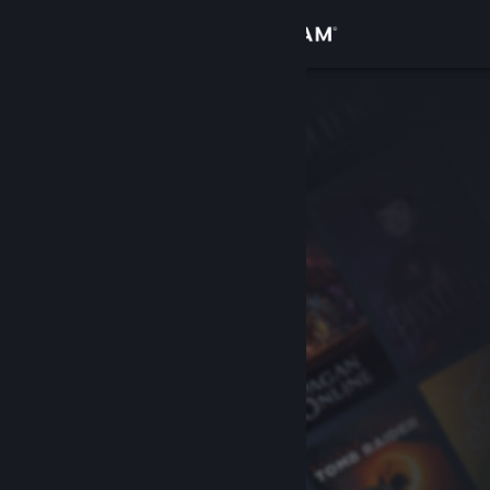
Σύνδεση
Κατάστημα
Κοινότητα
Σχετικά
Υποστήριξη
Αλλαγή γλώσσας
Αποκτήστε την εφαρμογή Steam για κινητές συσκευές
Προβολή ιστοσελίδας για υπολογιστές