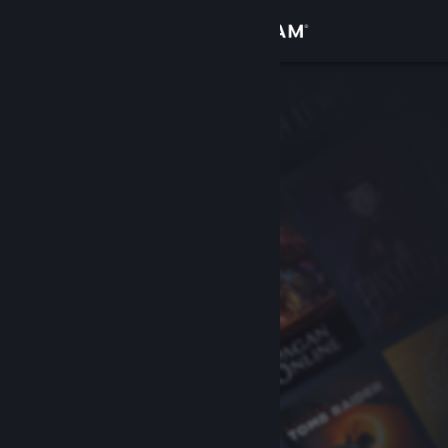
Σύνδεση
Κατάστημα
Κοινότητα
Σχετικά
Υποστήριξη
Αλλαγή γλώσσας
Αποκτήστε την εφαρμογή Steam για κινητές συσκευές
Προβολή ιστοσελίδας για υπολογιστές