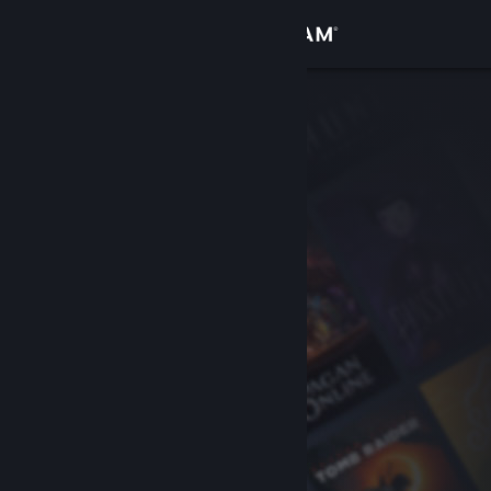
Σύνδεση
Κατάστημα
Κοινότητα
Σχετικά
Υποστήριξη
Αλλαγή γλώσσας
Αποκτήστε την εφαρμογή Steam για κινητές συσκευές
Προβολή ιστοσελίδας για υπολογιστές