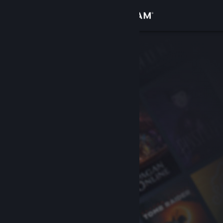
Σύνδεση
Κατάστημα
Κοινότητα
Σχετικά
Υποστήριξη
Αλλαγή γλώσσας
Αποκτήστε την εφαρμογή Steam για κινητές συσκευές
Προβολή ιστοσελίδας για υπολογιστές