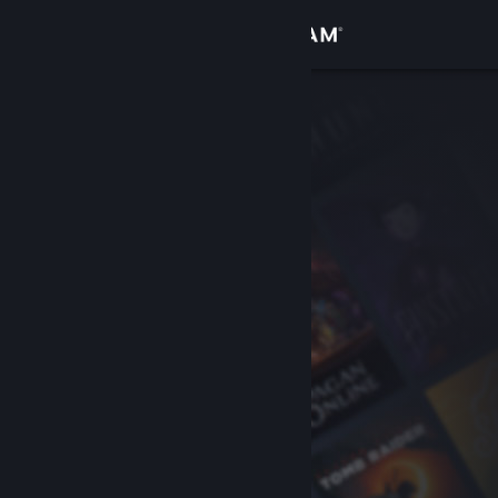
Σύνδεση
Κατάστημα
Κοινότητα
Σχετικά
Υποστήριξη
Αλλαγή γλώσσας
Αποκτήστε την εφαρμογή Steam για κινητές συσκευές
Προβολή ιστοσελίδας για υπολογιστές