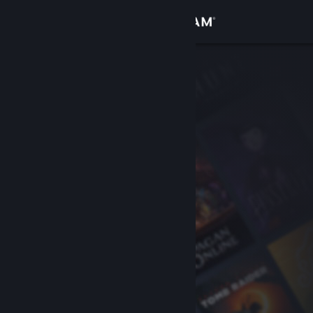
Σύνδεση
Κατάστημα
Κοινότητα
Σχετικά
Υποστήριξη
Αλλαγή γλώσσας
Αποκτήστε την εφαρμογή Steam για κινητές συσκευές
Προβολή ιστοσελίδας για υπολογιστές