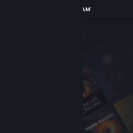
Σύνδεση
Κατάστημα
Κοινότητα
Σχετικά
Υποστήριξη
Αλλαγή γλώσσας
Αποκτήστε την εφαρμογή Steam για κινητές συσκευές
Προβολή ιστοσελίδας για υπολογιστές