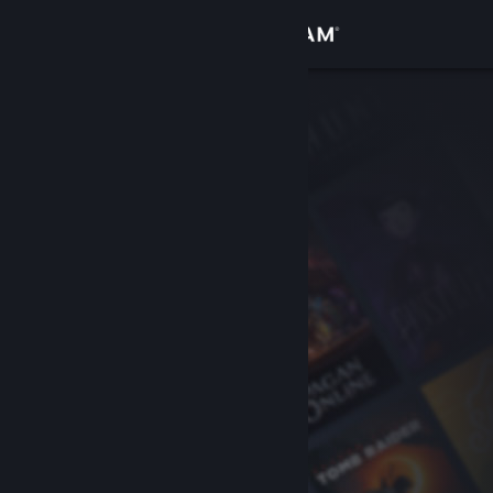
Σύνδεση
Κατάστημα
Κοινότητα
Σχετικά
Υποστήριξη
Αλλαγή γλώσσας
Αποκτήστε την εφαρμογή Steam για κινητές συσκευές
Προβολή ιστοσελίδας για υπολογιστές