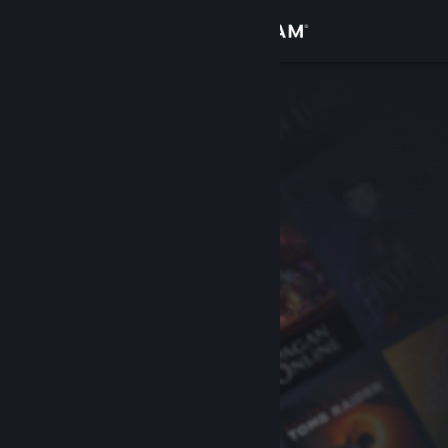
Σύνδεση
Κατάστημα
Κοινότητα
Σχετικά
Υποστήριξη
Αλλαγή γλώσσας
Αποκτήστε την εφαρμογή Steam για κινητές συσκευές
Προβολή ιστοσελίδας για υπολογιστές