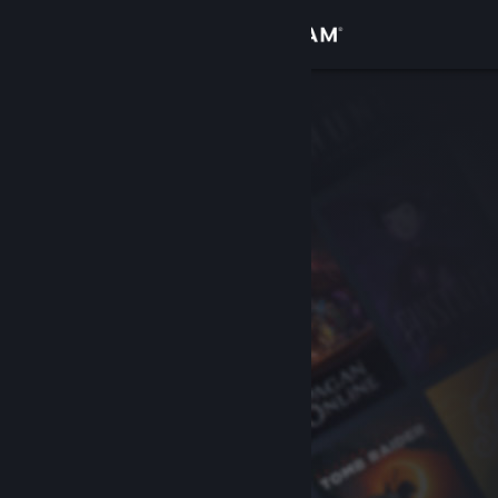
Σύνδεση
Κατάστημα
Κοινότητα
Σχετικά
Υποστήριξη
Αλλαγή γλώσσας
Αποκτήστε την εφαρμογή Steam για κινητές συσκευές
Προβολή ιστοσελίδας για υπολογιστές