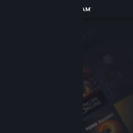
Σύνδεση
Κατάστημα
Κοινότητα
Σχετικά
Υποστήριξη
Αλλαγή γλώσσας
Αποκτήστε την εφαρμογή Steam για κινητές συσκευές
Προβολή ιστοσελίδας για υπολογιστές