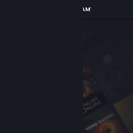
Σύνδεση
Κατάστημα
Κοινότητα
Σχετικά
Υποστήριξη
Αλλαγή γλώσσας
Αποκτήστε την εφαρμογή Steam για κινητές συσκευές
Προβολή ιστοσελίδας για υπολογιστές