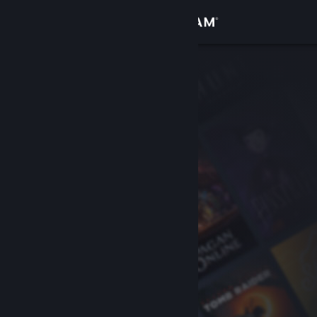
Σύνδεση
Κατάστημα
Κοινότητα
Σχετικά
Υποστήριξη
Αλλαγή γλώσσας
Αποκτήστε την εφαρμογή Steam για κινητές συσκευές
Προβολή ιστοσελίδας για υπολογιστές