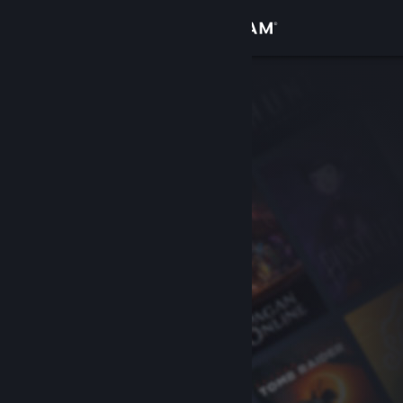
Σύνδεση
Κατάστημα
Κοινότητα
Σχετικά
Υποστήριξη
Αλλαγή γλώσσας
Αποκτήστε την εφαρμογή Steam για κινητές συσκευές
Προβολή ιστοσελίδας για υπολογιστές