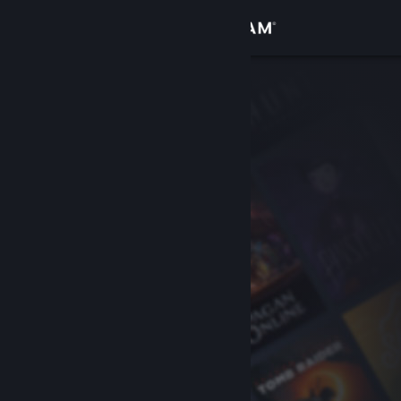
Σύνδεση
Κατάστημα
Κοινότητα
Σχετικά
Υποστήριξη
Αλλαγή γλώσσας
Αποκτήστε την εφαρμογή Steam για κινητές συσκευές
Προβολή ιστοσελίδας για υπολογιστές