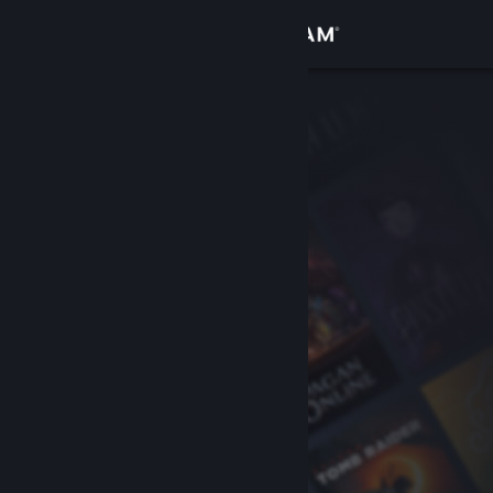
Σύνδεση
Κατάστημα
Κοινότητα
Σχετικά
Υποστήριξη
Αλλαγή γλώσσας
Αποκτήστε την εφαρμογή Steam για κινητές συσκευές
Προβολή ιστοσελίδας για υπολογιστές