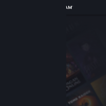
Σύνδεση
Κατάστημα
Κοινότητα
Σχετικά
Υποστήριξη
Αλλαγή γλώσσας
Αποκτήστε την εφαρμογή Steam για κινητές συσκευές
Προβολή ιστοσελίδας για υπολογιστές