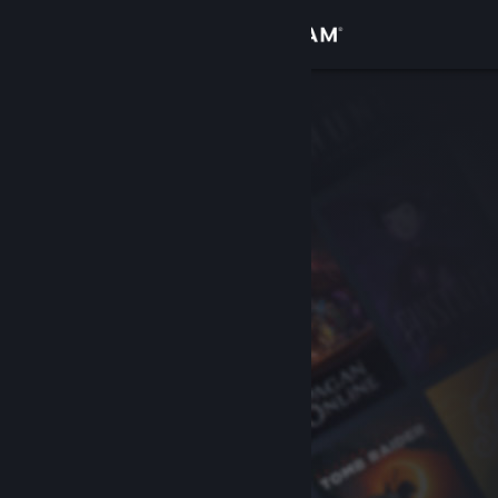
Σύνδεση
Κατάστημα
Κοινότητα
Σχετικά
Υποστήριξη
Αλλαγή γλώσσας
Αποκτήστε την εφαρμογή Steam για κινητές συσκευές
Προβολή ιστοσελίδας για υπολογιστές