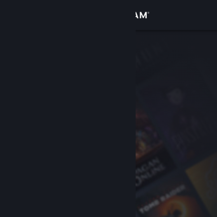
Σύνδεση
Κατάστημα
Κοινότητα
Σχετικά
Υποστήριξη
Αλλαγή γλώσσας
Αποκτήστε την εφαρμογή Steam για κινητές συσκευές
Προβολή ιστοσελίδας για υπολογιστές