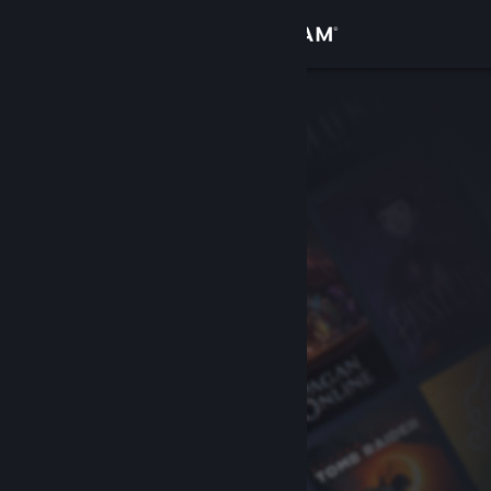
Σύνδεση
Κατάστημα
Κοινότητα
Σχετικά
Υποστήριξη
Αλλαγή γλώσσας
Αποκτήστε την εφαρμογή Steam για κινητές συσκευές
Προβολή ιστοσελίδας για υπολογιστές