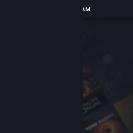
Σύνδεση
Κατάστημα
Κοινότητα
Σχετικά
Υποστήριξη
Αλλαγή γλώσσας
Αποκτήστε την εφαρμογή Steam για κινητές συσκευές
Προβολή ιστοσελίδας για υπολογιστές