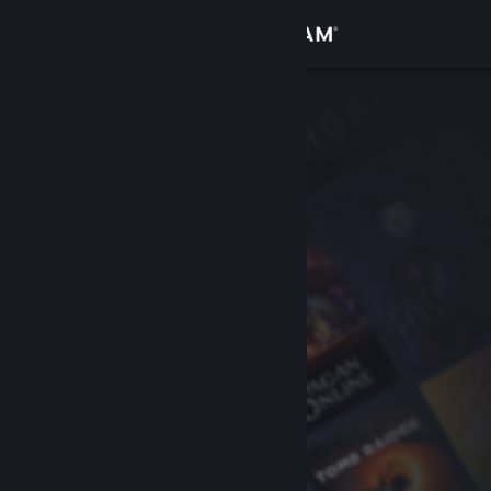
Σύνδεση
Κατάστημα
Κοινότητα
Σχετικά
Υποστήριξη
Αλλαγή γλώσσας
Αποκτήστε την εφαρμογή Steam για κινητές συσκευές
Προβολή ιστοσελίδας για υπολογιστές