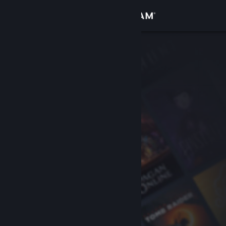
Σύνδεση
Κατάστημα
Κοινότητα
Σχετικά
Υποστήριξη
Αλλαγή γλώσσας
Αποκτήστε την εφαρμογή Steam για κινητές συσκευές
Προβολή ιστοσελίδας για υπολογιστές