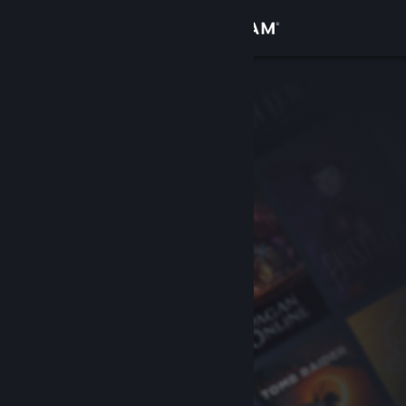
Σύνδεση
Κατάστημα
Κοινότητα
Σχετικά
Υποστήριξη
Αλλαγή γλώσσας
Αποκτήστε την εφαρμογή Steam για κινητές συσκευές
Προβολή ιστοσελίδας για υπολογιστές