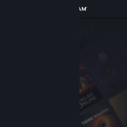
Σύνδεση
Κατάστημα
Κοινότητα
Σχετικά
Υποστήριξη
Αλλαγή γλώσσας
Αποκτήστε την εφαρμογή Steam για κινητές συσκευές
Προβολή ιστοσελίδας για υπολογιστές