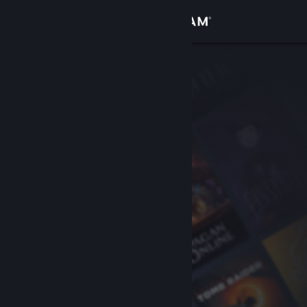
Σύνδεση
Κατάστημα
Κοινότητα
Σχετικά
Υποστήριξη
Αλλαγή γλώσσας
Αποκτήστε την εφαρμογή Steam για κινητές συσκευές
Προβολή ιστοσελίδας για υπολογιστές