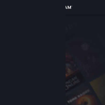
Σύνδεση
Κατάστημα
Κοινότητα
Σχετικά
Υποστήριξη
Αλλαγή γλώσσας
Αποκτήστε την εφαρμογή Steam για κινητές συσκευές
Προβολή ιστοσελίδας για υπολογιστές