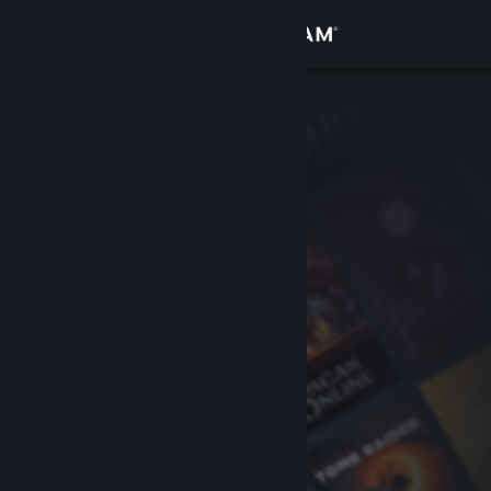
Σύνδεση
Κατάστημα
Κοινότητα
Σχετικά
Υποστήριξη
Αλλαγή γλώσσας
Αποκτήστε την εφαρμογή Steam για κινητές συσκευές
Προβολή ιστοσελίδας για υπολογιστές