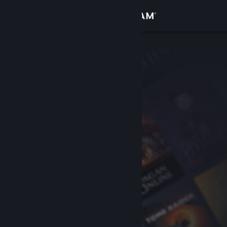
Σύνδεση
Κατάστημα
Κοινότητα
Σχετικά
Υποστήριξη
Αλλαγή γλώσσας
Αποκτήστε την εφαρμογή Steam για κινητές συσκευές
Προβολή ιστοσελίδας για υπολογιστές