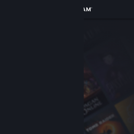
Σύνδεση
Κατάστημα
Κοινότητα
Σχετικά
Υποστήριξη
Αλλαγή γλώσσας
Αποκτήστε την εφαρμογή Steam για κινητές συσκευές
Προβολή ιστοσελίδας για υπολογιστές