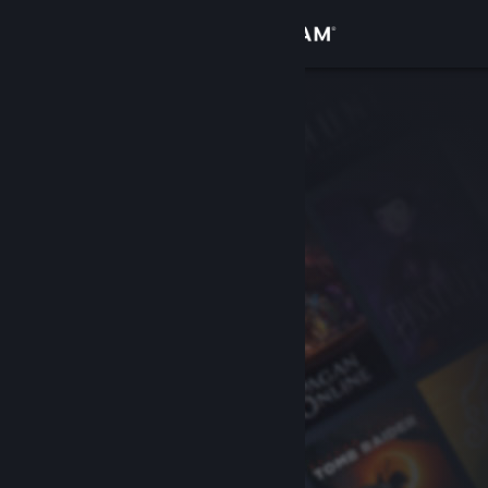
Σύνδεση
Κατάστημα
Κοινότητα
Σχετικά
Υποστήριξη
Αλλαγή γλώσσας
Αποκτήστε την εφαρμογή Steam για κινητές συσκευές
Προβολή ιστοσελίδας για υπολογιστές