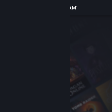
Σύνδεση
Κατάστημα
Κοινότητα
Σχετικά
Υποστήριξη
Αλλαγή γλώσσας
Αποκτήστε την εφαρμογή Steam για κινητές συσκευές
Προβολή ιστοσελίδας για υπολογιστές