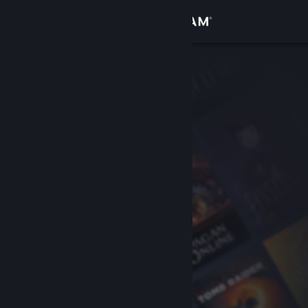
Σύνδεση
Κατάστημα
Κοινότητα
Σχετικά
Υποστήριξη
Αλλαγή γλώσσας
Αποκτήστε την εφαρμογή Steam για κινητές συσκευές
Προβολή ιστοσελίδας για υπολογιστές