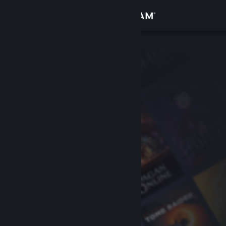
Σύνδεση
Κατάστημα
Κοινότητα
Σχετικά
Υποστήριξη
Αλλαγή γλώσσας
Αποκτήστε την εφαρμογή Steam για κινητές συσκευές
Προβολή ιστοσελίδας για υπολογιστές