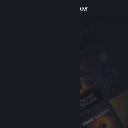
Σύνδεση
Κατάστημα
Κοινότητα
Σχετικά
Υποστήριξη
Αλλαγή γλώσσας
Αποκτήστε την εφαρμογή Steam για κινητές συσκευές
Προβολή ιστοσελίδας για υπολογιστές