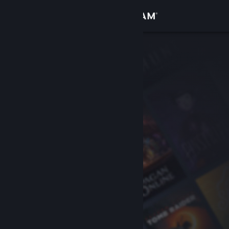
Σύνδεση
Κατάστημα
Κοινότητα
Σχετικά
Υποστήριξη
Αλλαγή γλώσσας
Αποκτήστε την εφαρμογή Steam για κινητές συσκευές
Προβολή ιστοσελίδας για υπολογιστές