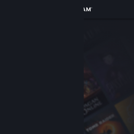
Σύνδεση
Κατάστημα
Κοινότητα
Σχετικά
Υποστήριξη
Αλλαγή γλώσσας
Αποκτήστε την εφαρμογή Steam για κινητές συσκευές
Προβολή ιστοσελίδας για υπολογιστές