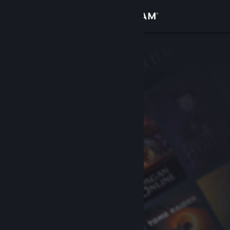
Σύνδεση
Κατάστημα
Κοινότητα
Σχετικά
Υποστήριξη
Αλλαγή γλώσσας
Αποκτήστε την εφαρμογή Steam για κινητές συσκευές
Προβολή ιστοσελίδας για υπολογιστές