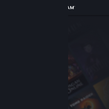
Σύνδεση
Κατάστημα
Κοινότητα
Σχετικά
Υποστήριξη
Αλλαγή γλώσσας
Αποκτήστε την εφαρμογή Steam για κινητές συσκευές
Προβολή ιστοσελίδας για υπολογιστές