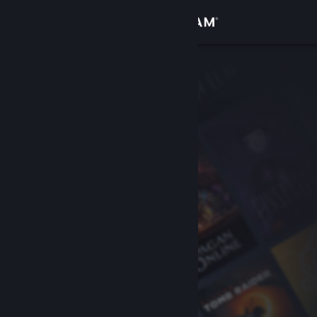
Σύνδεση
Κατάστημα
Κοινότητα
Σχετικά
Υποστήριξη
Αλλαγή γλώσσας
Αποκτήστε την εφαρμογή Steam για κινητές συσκευές
Προβολή ιστοσελίδας για υπολογιστές