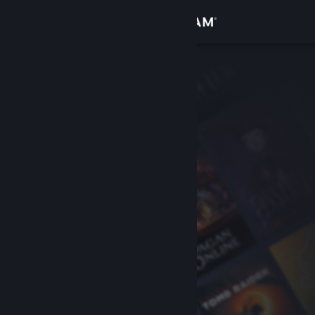
Σύνδεση
Κατάστημα
Κοινότητα
Σχετικά
Υποστήριξη
Αλλαγή γλώσσας
Αποκτήστε την εφαρμογή Steam για κινητές συσκευές
Προβολή ιστοσελίδας για υπολογιστές