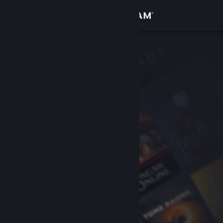
Σύνδεση
Κατάστημα
Κοινότητα
Σχετικά
Υποστήριξη
Αλλαγή γλώσσας
Αποκτήστε την εφαρμογή Steam για κινητές συσκευές
Προβολή ιστοσελίδας για υπολογιστές