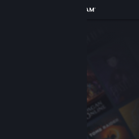
Σύνδεση
Κατάστημα
Κοινότητα
Σχετικά
Υποστήριξη
Αλλαγή γλώσσας
Αποκτήστε την εφαρμογή Steam για κινητές συσκευές
Προβολή ιστοσελίδας για υπολογιστές