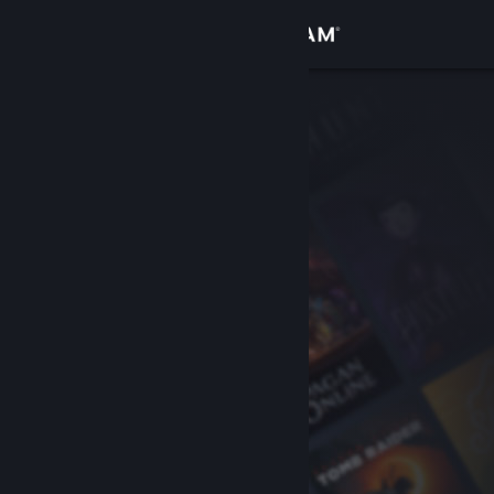
Σύνδεση
Κατάστημα
Κοινότητα
Σχετικά
Υποστήριξη
Αλλαγή γλώσσας
Αποκτήστε την εφαρμογή Steam για κινητές συσκευές
Προβολή ιστοσελίδας για υπολογιστές