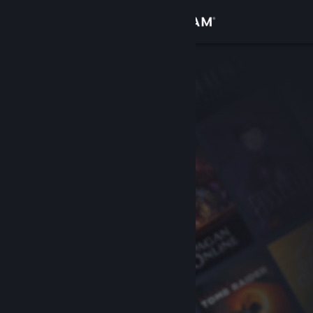
Σύνδεση
Κατάστημα
Κοινότητα
Σχετικά
Υποστήριξη
Αλλαγή γλώσσας
Αποκτήστε την εφαρμογή Steam για κινητές συσκευές
Προβολή ιστοσελίδας για υπολογιστές