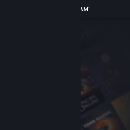
Σύνδεση
Κατάστημα
Κοινότητα
Σχετικά
Υποστήριξη
Αλλαγή γλώσσας
Αποκτήστε την εφαρμογή Steam για κινητές συσκευές
Προβολή ιστοσελίδας για υπολογιστές