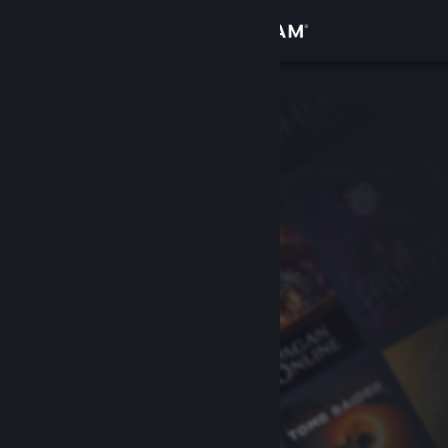
Σύνδεση
Κατάστημα
Κοινότητα
Σχετικά
Υποστήριξη
Αλλαγή γλώσσας
Αποκτήστε την εφαρμογή Steam για κινητές συσκευές
Προβολή ιστοσελίδας για υπολογιστές