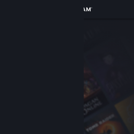
Σύνδεση
Κατάστημα
Κοινότητα
Σχετικά
Υποστήριξη
Αλλαγή γλώσσας
Αποκτήστε την εφαρμογή Steam για κινητές συσκευές
Προβολή ιστοσελίδας για υπολογιστές