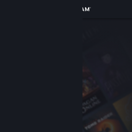
Σύνδεση
Κατάστημα
Κοινότητα
Σχετικά
Υποστήριξη
Αλλαγή γλώσσας
Αποκτήστε την εφαρμογή Steam για κινητές συσκευές
Προβολή ιστοσελίδας για υπολογιστές